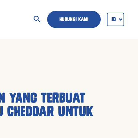
Cari
ID
ENG
Hubungi Kami
n yang Terbuat
u Cheddar Untuk