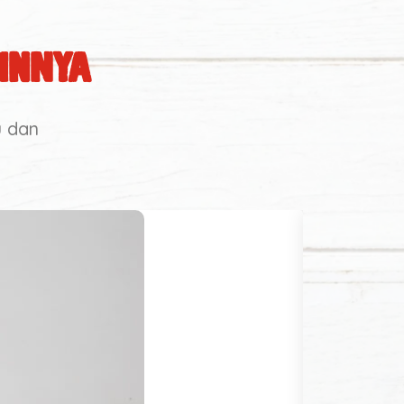
innya
u dan