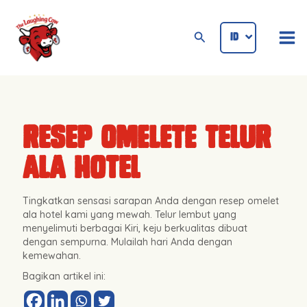
Lewati
Mai
ke
Cari
ID
ENG
Me
konten
Resep Omelete Telur
Ala Hotel
Tingkatkan sensasi sarapan Anda dengan resep omelet
ala hotel kami yang mewah. Telur lembut yang
menyelimuti berbagai Kiri, keju berkualitas dibuat
dengan sempurna. Mulailah hari Anda dengan
kemewahan.
Bagikan artikel ini: