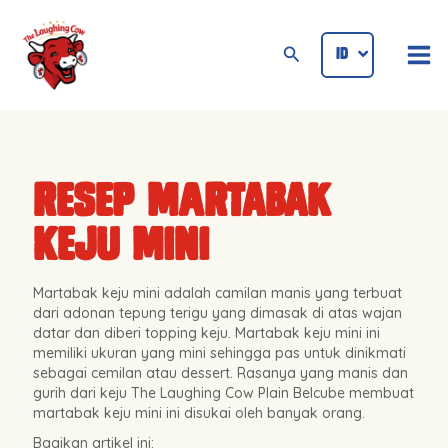
Lewati
Mai
ke
Cari
ID
ENG
Me
konten
Resep Martabak
Keju Mini
Martabak keju mini adalah camilan manis yang terbuat
dari adonan tepung terigu yang dimasak di atas wajan
datar dan diberi topping keju. Martabak keju mini ini
memiliki ukuran yang mini sehingga pas untuk dinikmati
sebagai cemilan atau dessert. Rasanya yang manis dan
gurih dari keju The Laughing Cow Plain Belcube membuat
martabak keju mini ini disukai oleh banyak orang.
Bagikan artikel ini: