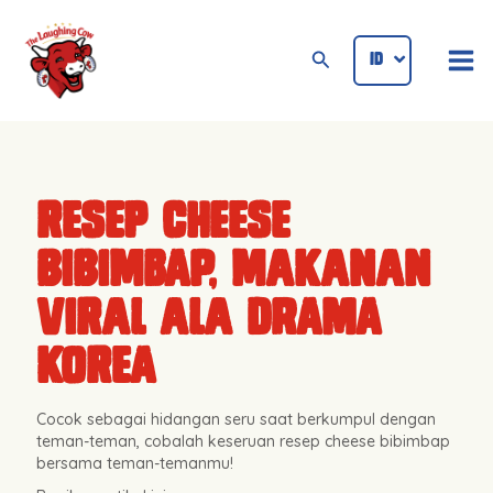
Lewati
Mai
ke
Cari
ID
ENG
Me
konten
Resep Cheese
Bibimbap, Makanan
Viral ala Drama
Korea
Cocok sebagai hidangan seru saat berkumpul dengan
teman-teman, cobalah keseruan resep cheese bibimbap
bersama teman-temanmu!