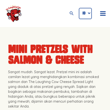
Lewati
Mai
ke
Cari
ID
ENG
Me
konten
Mini Pretzels With
Salmon & Cheese
Sangat mudah. Sangat lezat. Pretzel mini ini adalah
camilan lezat yang menghidangkan kombinasi smoked
salmon dan The Laughing Cow Cheese Spread Light
yang diaduk di atas pretzel yang renyah. Sajikan dan
bagikan sebagai makanan pembuka, tambahan di
hidangan Anda, atau bungkus beberapa untuk piknik
yang mewah; dijamin akan mencuri perhatian orang
sekitar Anda.