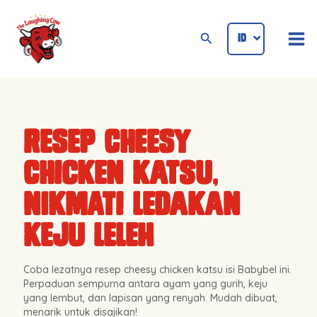
Lewati
Mai
ke
Cari
ID
ENG
Me
konten
Resep Cheesy
Chicken Katsu,
Nikmati Ledakan
Keju Leleh
Coba lezatnya resep cheesy chicken katsu isi Babybel ini.
Perpaduan sempurna antara ayam yang gurih, keju
yang lembut, dan lapisan yang renyah. Mudah dibuat,
menarik untuk disajikan!