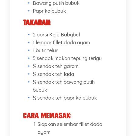
Bawang putih bubuk
Paprika bubuk
Takaran
:
2 porsi Keju Babybel
1 lembar fillet dada ayam
1 butir telur
5 sendok makan tepung terigu
½ sendok teh garam
½ sendok teh lada
½ sendok teh bawang putih
bubuk
½ sendok teh paprika bubuk
Cara Memasak:
Siapkan selembar fillet dada
ayam.