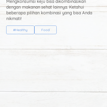
Mengkonsumsi keju bisa dikombinasikan
dengan makanan sehat lainnya. Ketahui
beberapa pilihan kombinasi yang bisa Anda
Te
nikmati!
Ke
#Healthy
Food
Apr
Sel
mem
tub
hab