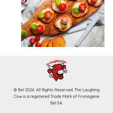
-
m
s
s
q
q
u
u
a
a
r
r
e
e
© Bel 2026. All Rights Reserved. The Laughing
Cow is a registered Trade Mark of Fromagerie
Bel SA.