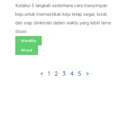
Ketahui 5 langkah sederhana cara menyimpan
keju untuk memastikan keju tetap segar, lezat,
dan siap dinikmati dalam waktu yang lebih lama
disini.
#Healthy
#Food
<
1
2
3
4
5
>
follow us on social