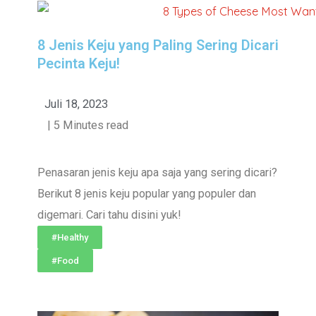
P
P
P
P
P
a
a
a
a
a
g
g
g
g
g
8 Jenis Keju yang Paling Sering Dicari
Pecinta Keju!
e
e
e
e
e
Juli 18, 2023
| 5 Minutes read
Penasaran jenis keju apa saja yang sering dicari?
Berikut 8 jenis keju popular yang populer dan
digemari. Cari tahu disini yuk!
#Healthy
#Food