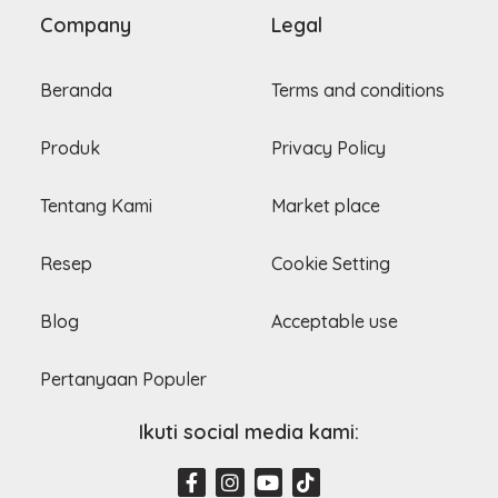
Company
Legal
Beranda
Terms and conditions
Produk
Privacy Policy
Tentang Kami
Market place
Resep
Cookie Setting
Blog
Acceptable use
Pertanyaan Populer
Ikuti social media kami:
F
I
Y
T
a
n
o
i