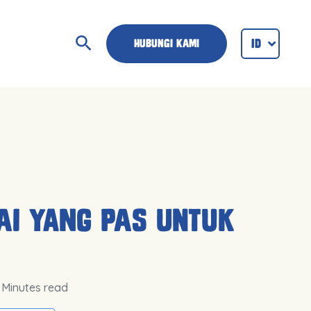
Cari
ID
ENG
Hubungi Kami
lai yang Pas untuk
5 Minutes read